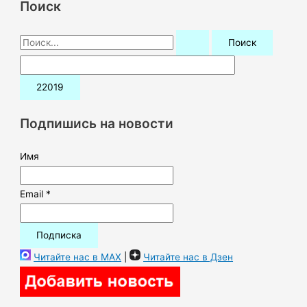
Поиск
П
о
и
с
к
Подпишись на новости
:
Имя
Email *
Читайте нас в MAX
|
Читайте нас в Дзен