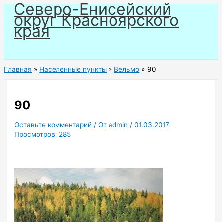
Северо-Енисейский
Перейти
округ Красноярского
к
края
содержимому
Главная
Населенные пункты
Вельмо
90
90
Оставьте комментарий
/ От
admin
/
01.03.2017
Просмотров:
285