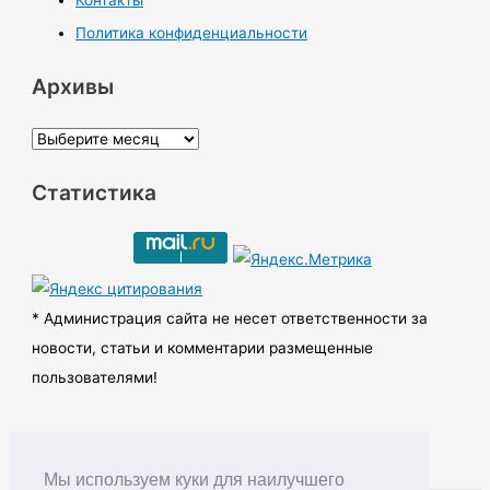
Политика конфиденциальности
Архивы
А
р
Статистика
х
и
в
ы
* Администрация сайта не несет ответственности за
новости, статьи и комментарии размещенные
пользователями!
Мы используем куки для наилучшего