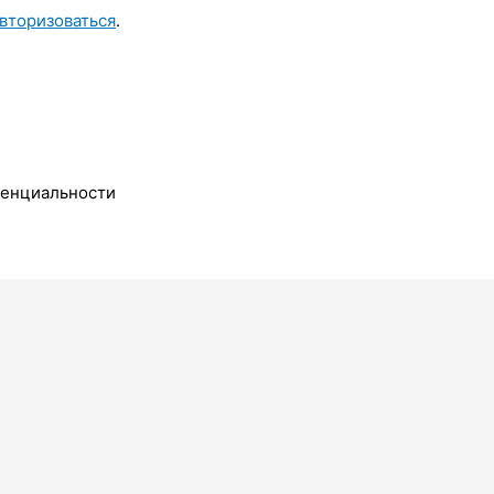
вторизоваться
.
денциальности