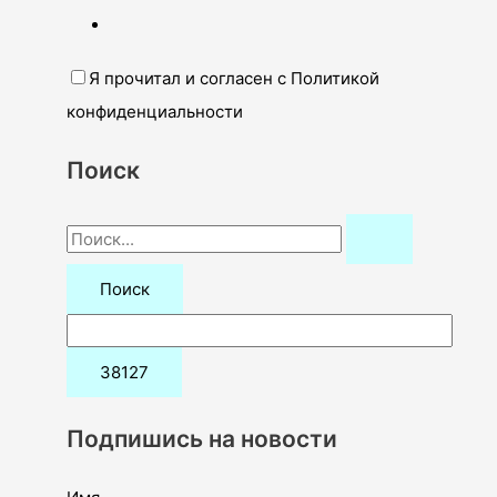
Я прочитал и согласен с Политикой
конфиденциальности
Поиск
П
о
и
с
к
:
Подпишись на новости