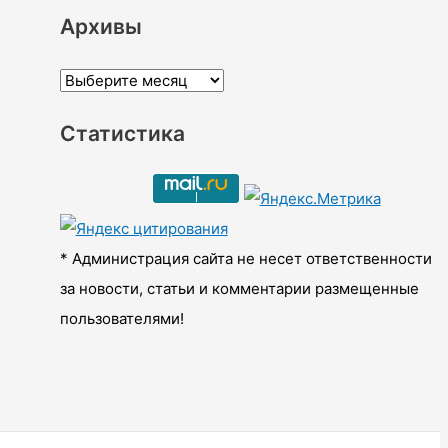
Архивы
А
р
Статистика
х
и
в
ы
* Администрация сайта не несет ответственности
за новости, статьи и комментарии размещенные
пользователями!