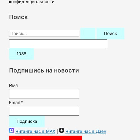
конфиденциальности
Поиск
П
о
и
с
к
Подпишись на новости
:
Имя
Email *
Читайте нас в MAX
|
Читайте нас в Дзен