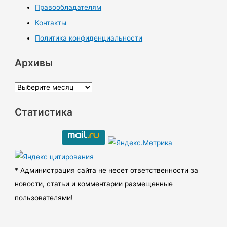
Правообладателям
Контакты
Политика конфиденциальности
Архивы
А
р
Статистика
х
и
в
ы
* Администрация сайта не несет ответственности за
новости, статьи и комментарии размещенные
пользователями!