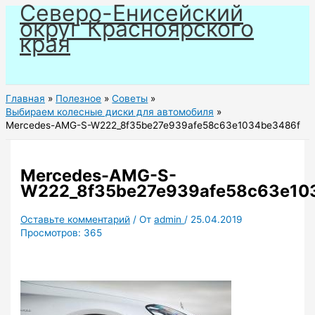
Северо-Енисейский
Перейти
округ Красноярского
к
края
содержимому
Главная
Полезное
Советы
Выбираем колесные диски для автомобиля
Mercedes-AMG-S-W222_8f35be27e939afe58c63e1034be3486f
Mercedes-AMG-S-
W222_8f35be27e939afe58c63e10
Оставьте комментарий
/ От
admin
/
25.04.2019
Просмотров:
365