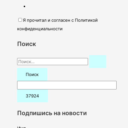
Я прочитал и согласен с Политикой
конфиденциальности
Поиск
П
о
и
с
к
:
Подпишись на новости