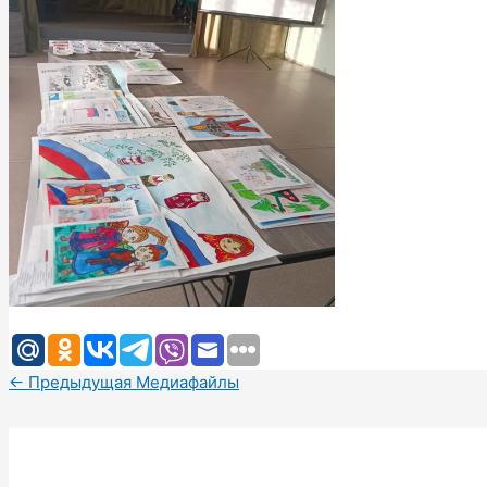
←
Предыдущая Медиафайлы