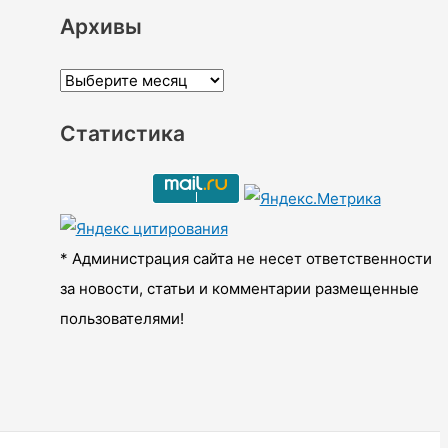
Архивы
А
р
Статистика
х
и
в
ы
* Администрация сайта не несет ответственности
за новости, статьи и комментарии размещенные
пользователями!