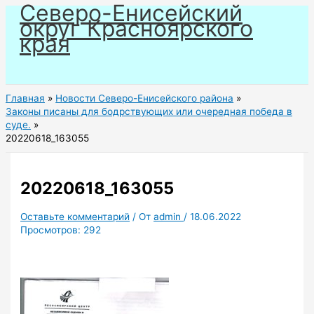
Северо-Енисейский
Перейти
округ Красноярского
к
края
содержимому
Главная
Новости Северо-Енисейского района
Законы писаны для бодрствующих или очередная победа в
суде.
20220618_163055
20220618_163055
Оставьте комментарий
/ От
admin
/
18.06.2022
Просмотров:
292