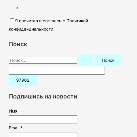
Я прочитал и согласен с Политикой
конфиденциальности
Поиск
П
о
и
с
к
Подпишись на новости
:
Имя
Email *