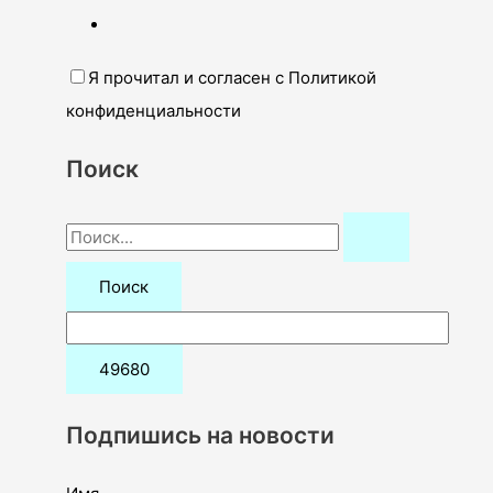
Я прочитал и согласен с Политикой
конфиденциальности
Поиск
П
о
и
с
к
:
Подпишись на новости