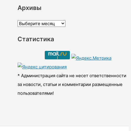
Архивы
А
р
Статистика
х
и
в
ы
* Администрация сайта не несет ответственности
за новости, статьи и комментарии размещенные
пользователями!