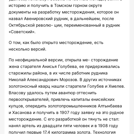
историю и получить в Томском горном округе
документы на разработку месторождения, которое он
назвал Авенировский рудник, в дальнейшем, после
Октябрьской револю- ции, переименованный в рудник
«Советский».
О том, как было открыто месторождение, есть
несколько версий.
По неофициальной версии, открыла ме- сторождение
жена старателя Анисья Голубева, ее придерживались
старожилы района, в их числе работник рудника
Николай Александрович Морозов. В других источниках
золотоносный кварц нашли старатели Голубев и Хмелев.
Власову удалось путем авантюр оттеснить
первооткрывателей, привлечь капиталы енисейских
купцов, опередить золотопромышленников Алтынбаева
и Хасанова и получить в 1907 году заявку на это рудное
месторождение. С его разработкой он тянуть не стал:
нанял артель из двадцати пяти человек и в 1908 году
получил первые 17,4 килограмма золота. Технология