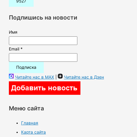
с
к
Подпишись на новости
:
Имя
Email *
Читайте нас в MAX
|
Читайте нас в Дзен
Меню сайта
Главная
Карта сайта