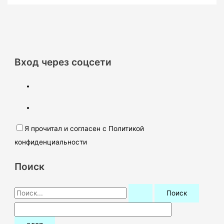
Вход через соцсети
Я прочитал и согласен с Политикой
конфиденциальности
Поиск
П
о
и