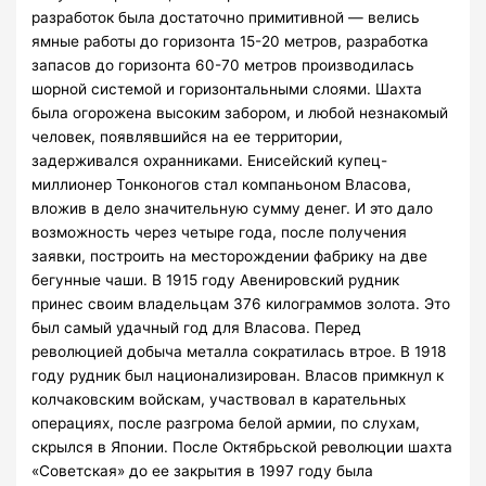
разработок была достаточно примитивной — велись
ямные работы до горизонта 15-20 метров, разработка
запасов до горизонта 60-70 метров производилась
шорной системой и горизонтальными слоями. Шахта
была огорожена высоким забором, и любой незнакомый
человек, появлявшийся на ее территории,
задерживался охранниками. Енисейский купец-
миллионер Тонконогов стал компаньоном Власова,
вложив в дело значительную сумму денег. И это дало
возможность через четыре года, после получения
заявки, построить на месторождении фабрику на две
бегунные чаши. В 1915 году Авенировский рудник
принес своим владельцам 376 килограммов золота. Это
был самый удачный год для Власова. Перед
революцией добыча металла сократилась втрое. В 1918
году рудник был национализирован. Власов примкнул к
колчаковским войскам, участвовал в карательных
операциях, после разгрома белой армии, по слухам,
скрылся в Японии. После Октябрьской революции шахта
«Советская» до ее закрытия в 1997 году была