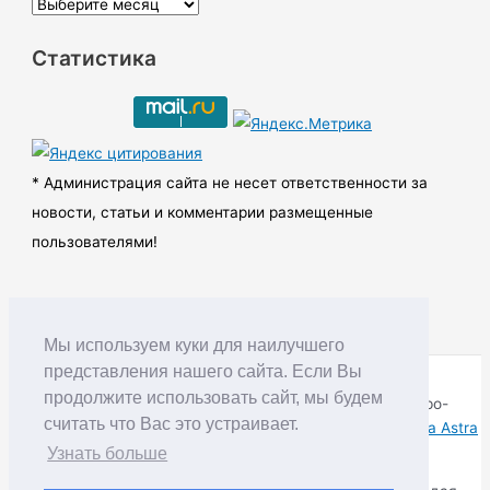
А
р
Статистика
х
и
в
ы
* Администрация сайта не несет ответственности за
новости, статьи и комментарии размещенные
пользователями!
Мы используем куки для наилучшего
представления нашего сайта. Если Вы
продолжите использовать сайт, мы будем
Copyright © RUDNIK.MOBI 28.06.2008 - 2026 | Северо-
считать что Вас это устраивает.
Енисейский округ Красноярского края | Powered by
Тема Astra
WordPress
Узнать больше