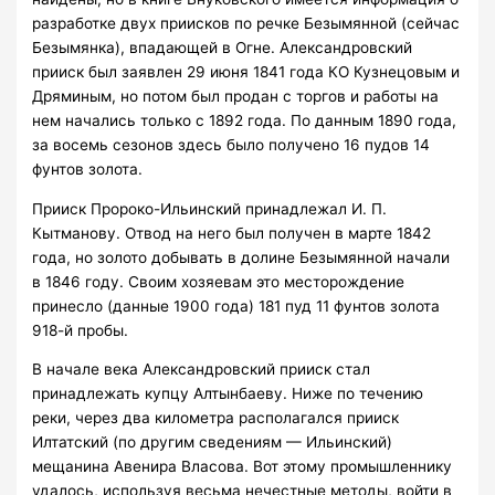
разработке двух приисков по речке Безымянной (сейчас
Безымянка), впадающей в Огне. Александровский
прииск был заявлен 29 июня 1841 года КО Кузнецовым и
Дряминым, но потом был продан с торгов и работы на
нем начались только с 1892 года. По данным 1890 года,
за восемь сезонов здесь было получено 16 пудов 14
фунтов золота.
Прииск Пророко-Ильинский принадлежал И. П.
Кытманову. Отвод на него был получен в марте 1842
года, но золото добывать в долине Безымянной начали
в 1846 году. Своим хозяевам это месторождение
принесло (данные 1900 года) 181 пуд 11 фунтов золота
918-й пробы.
В начале века Александровский прииск стал
принадлежать купцу Алтынбаеву. Ниже по течению
реки, через два километра располагался прииск
Илтатский (по другим сведениям — Ильинский)
мещанина Авенира Власова. Вот этому промышленнику
удалось, используя весьма нечестные методы, войти в