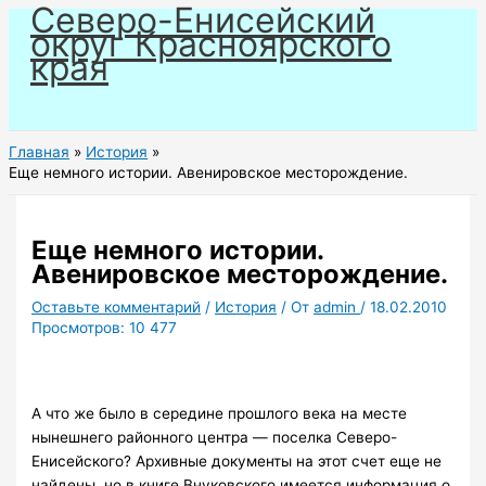
Северо-Енисейский
Перейти
округ Красноярского
к
края
содержимому
Главная
История
Еще немного истории. Авенировское месторождение.
Еще немного истории.
Авенировское месторождение.
Оставьте комментарий
/
История
/ От
admin
/
18.02.2010
Просмотров:
10 477
А что же было в середине прошлого века на месте
нынешнего районного центра — поселка Северо-
Енисейского? Архивные документы на этот счет еще не
найдены, но в книге Внуковского имеется информация о