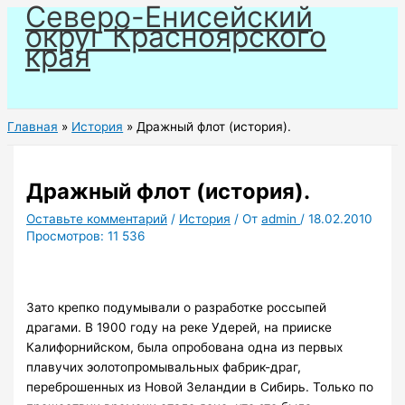
Северо-Енисейский
Перейти
округ Красноярского
к
края
содержимому
Главная
История
Дражный флот (история).
Дражный флот (история).
Оставьте комментарий
/
История
/ От
admin
/
18.02.2010
Просмотров:
11 536
Зато крепко подумывали о разработке россыпей
драгами. В 1900 году на реке Удерей, на прииске
Калифорнийском, была опробована одна из первых
плавучих эолотопромывальных фабрик-драг,
переброшенных из Новой Зеландии в Сибирь. Только по