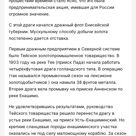
прошествии времени стало ясно, что это была
предпринимательская акция, имевшая для России
огромное значение.
С этой драги начался дражный флот Енисейской
губернии. Мускульному способу добычи золота
постепенно дается отставка.
Первым дражным предприятием в Северной системе
было Тейское золотопромышленное товарищество. В
1903 году на реке Тее (прииск Лада) начала работать
четырехфутовая драга голландского типа. В операцию
(так назывался промывочный сезон на лексиконе
золотодобытчиков ) она намыла 38 фунтов металла.
Вторая драга вела промывку на прииске Анненском по
реке Енашимо.
Не удовлетворившись результатами, руководство
Тейского товарищества решило перенести драгу в
устье реки Енашимо, на прииск Усть-Енашиминский. Но
крепкие сланцевые породы енашиминского участка
оказались не под силу маломощному кораблю. За сезон