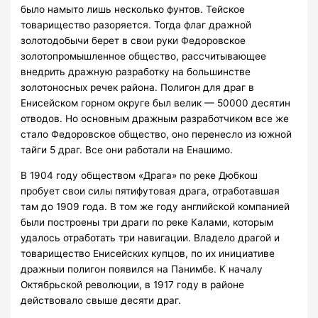
было намыто лишь несколько фунтов. Тейское
товарищество разоряется. Тогда флаг дражной
золотодобычи берет в свои руки Федоровское
золотопромышленное общество, рассчитывающее
внедрить дражную разработку на большинстве
золотоносных речек района. Полигон для драг в
Енисейском горном округе был велик — 50000 десятин
отводов. Но основным дражным разработчиком все же
стало Федоровское общество, оно перенесло из южной
тайги 5 драг. Все они работали на Енашимо.
В 1904 году обществом «Драга» по реке Дюбкош
пробует свои силы пятифутовая драга, отработавшая
там до 1909 года. В том же году английской компанией
были построены три драги по реке Калами, которым
удалось отработать три навигации. Владело драгой и
товарищество Енисейских купцов, по их инициативе
дражныи полигон появился на Панимбе. К началу
Октябрьской революции, в 1917 году в районе
действовало свыше десяти драг.