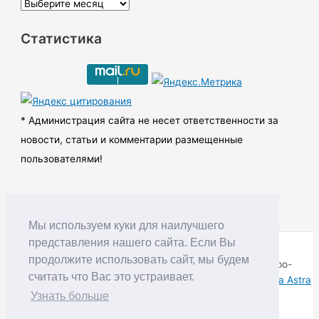
А
р
Статистика
х
и
в
ы
* Администрация сайта не несет ответственности за
новости, статьи и комментарии размещенные
пользователями!
Мы используем куки для наилучшего
представления нашего сайта. Если Вы
продолжите использовать сайт, мы будем
Copyright © RUDNIK.MOBI 28.06.2008 - 2026 | Северо-
считать что Вас это устраивает.
Енисейский округ Красноярского края | Powered by
Тема Astra
WordPress
Узнать больше