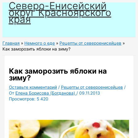
Северо-Енисейский
Перейти
округ Красноярского
к
края
содержимому
Главная
Немного о еде
Рецепты от североенисейцев
Как заморозить яблоки на зиму?
Как заморозить яблоки на
зиму?
Оставьте комментарий
/
Рецепты от североенисейцев
/
От
Елена Борисова (Богданова)
/
09.11.2013
Просмотров:
5 420