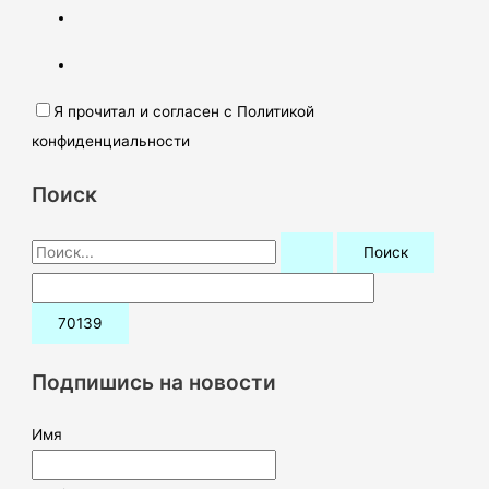
Я прочитал и согласен с Политикой
конфиденциальности
Поиск
П
о
и
с
к
Подпишись на новости
:
Имя