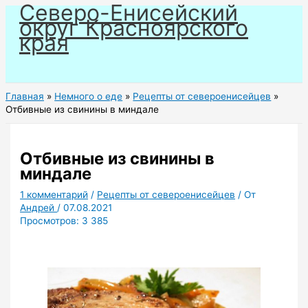
Северо-Енисейский
Перейти
округ Красноярского
к
края
содержимому
Главная
Немного о еде
Рецепты от североенисейцев
Отбивные из свинины в миндале
Отбивные из свинины в
миндале
1 комментарий
/
Рецепты от североенисейцев
/ От
Андрей
/
07.08.2021
Просмотров:
3 385