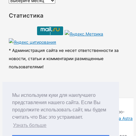
А
р
Статистика
х
и
в
ы
* Администрация сайта не несет ответственности за
новости, статьи и комментарии размещенные
пользователями!
Мы используем куки для наилучшего
представления нашего сайта. Если Вы
продолжите использовать сайт, мы будем
Copyright © RUDNIK.MOBI 28.06.2008 - 2026 | Северо-
считать что Вас это устраивает.
Енисейский округ Красноярского края | Powered by
Тема Astra
WordPress
Узнать больше
Копирование материалов разрешается только соблюдая