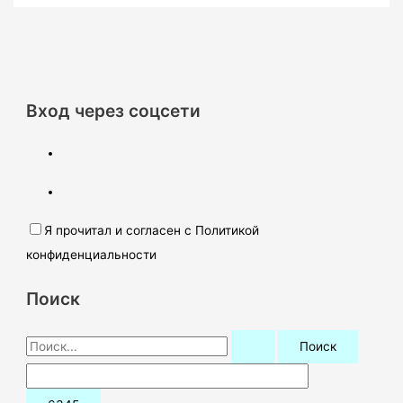
Вход через соцсети
Я прочитал и согласен с Политикой
конфиденциальности
Поиск
П
о
и