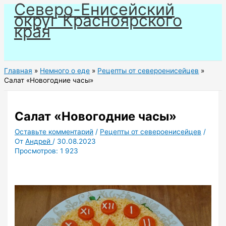
Северо-Енисейский
Перейти
округ Красноярского
к
края
содержимому
Главная
Немного о еде
Рецепты от североенисейцев
Салат «Новогодние часы»
Салат «Новогодние часы»
Оставьте комментарий
/
Рецепты от североенисейцев
/
От
Андрей
/
30.08.2023
Просмотров:
1 923