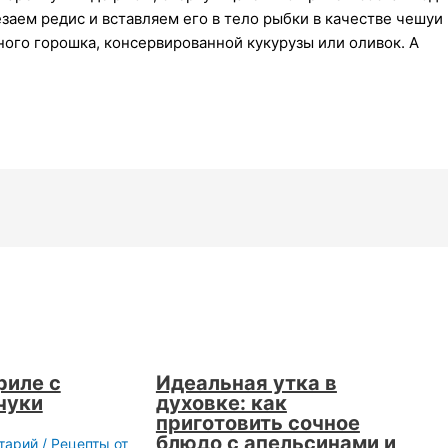
аем редис и вставляем его в тело рыбки в качестве чешуи
ёного горошка, консервированной кукурузы или оливок. А
риле с
Идеальная утка в
чуки
духовке: как
приготовить сочное
блюдо с апельсинами и
тарий
/
Рецепты от