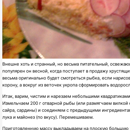
Внешне хоть и странный, но весьма питательный, освежа
популярен он весной, когда поступает в продажу хрустящи
весьма оригинально будет смотреться рыбка, если нарисов
корону, а вокруг из веточек укропа сформировать водоросл
Итак, варим, чистим и нарезаем небольшими квадратиками
Измельчаем 200 г отварной рыбы (или размягчаем вилкой
сайра, сардины) и соединяем с предыдущими ингредиента
лука и майонез (по вкусу). Перемешиваем.
Приготовленную массу выкладываем на плоскую большую т