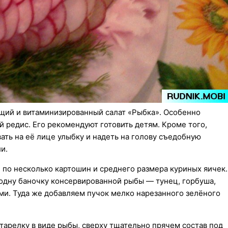
ющий и витаминизированный салат «Рыбка». Особенно
й редис. Его рекомендуют готовить детям. Кроме того,
ать на её лице улыбку и надеть на голову съедобную
и.
 по несколько картошин и среднего размера куриных яичек.
 одну баночку консервированной рыбы — тунец, горбуша,
ми. Туда же добавляем пучок мелко нарезанного зелёного
арелку в виде рыбы, сверху тщательно прячем состав под