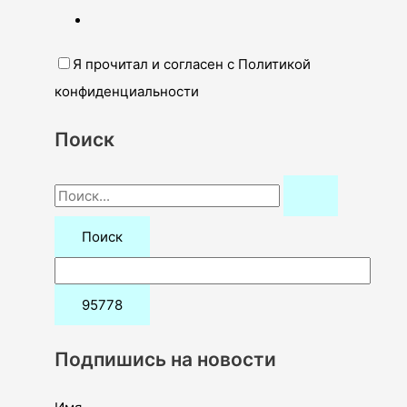
Я прочитал и согласен с Политикой
конфиденциальности
Поиск
П
о
и
с
к
:
Подпишись на новости