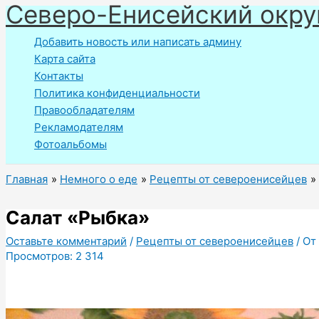
Северо-Енисейский окру
Перейти
к
Добавить новость или написать админу
содержимому
Карта сайта
Контакты
Политика конфиденциальности
Правообладателям
Рекламодателям
Фотоальбомы
Главная
Немного о еде
Рецепты от североенисейцев
Салат «Рыбка»
Оставьте комментарий
/
Рецепты от североенисейцев
/ От
Просмотров:
2 314