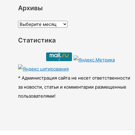
Архивы
А
р
Статистика
х
и
в
ы
* Администрация сайта не несет ответственности
за новости, статьи и комментарии размещенные
пользователями!