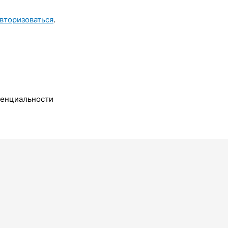
вторизоваться
.
денциальности