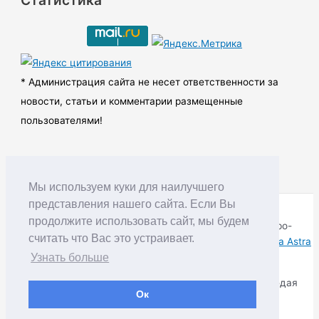
Статистика
х
и
в
ы
* Администрация сайта не несет ответственности за
новости, статьи и комментарии размещенные
пользователями!
Мы используем куки для наилучшего
представления нашего сайта. Если Вы
продолжите использовать сайт, мы будем
Copyright © RUDNIK.MOBI 28.06.2008 - 2026 | Северо-
считать что Вас это устраивает.
Енисейский округ Красноярского края | Powered by
Тема Astra
WordPress
Узнать больше
Копирование материалов разрешается только соблюдая
Ок
Правила