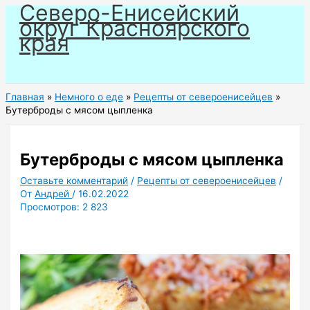
Северо-Енисейский
Перейти
округ Красноярского
к
края
содержимому
Главная
Немного о еде
Рецепты от североенисейцев
Бутерброды с мясом цыпленка
Бутерброды с мясом цыпленка
Оставьте комментарий
/
Рецепты от североенисейцев
/
От
Андрей
/
16.02.2022
Просмотров:
2 823