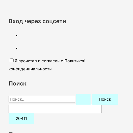
Вход через соцсети
Я прочитал и согласен с Политикой
конфиденциальности
Поиск
П
о
и
с
к