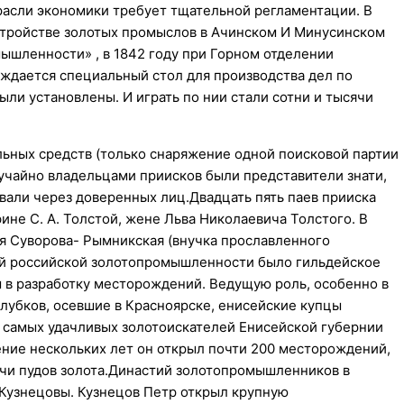
расли экономики требует тщательной регламентации. В
стройстве золотых промыслов в Ачинском И Минусинском
мышленности» , в 1842 году при Горном отделении
ждается специальный стол для производства дел по
ли установлены. И играть по нии стали сотни и тысячи
льных средств (только снаряжение одной поисковой партии
лучайно владельцами приисков были представители знати,
вали через доверенных лиц.Двадцать пять паев прииска
не С. А. Толстой, жене Льва Николаевича Толстого. В
я Суворова- Рымникская (внучка прославленного
овой российской золотопромышленности было гильдейское
ы в разработку месторождений. Ведущую роль, особенно в
олубков, осевшие в Красноярске, енисейские купцы
з самых удачливых золотоискателей Енисейской губернии
ение нескольких лет он открыл почти 200 месторождений,
ячи пудов золота.Династий золотопромышленников в
 Кузнецовы. Кузнецов Петр открыл крупную