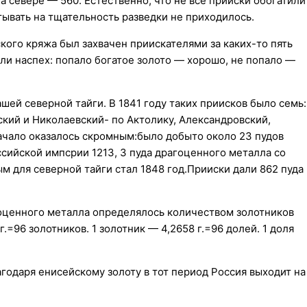
на севере — 560. Естественно, что не все прииски обогатили
тывать на тщательность разведки не приходилось.
ого кряжа был захвачен приискателями за каких-то пять
ли наспех: попало богатое золото — хорошо, не попало —
ей северной тайги. В 1841 году таких приисков было семь:
ский и Николаевский- по Актолику, Александровский,
ачало оказалось скромным:было добыто около 23 пудов
ссийской импсрии 1213, 3 пуда драгоценного металла со
м для северной тайги стал 1848 год.Прииски дали 862 пуда
оценного металла определялось количеством золотников
г.=96 золотников. 1 золотник — 4,2658 г.=96 долей. 1 доля
годаря енисейскому золоту в тот период Россия выходит на