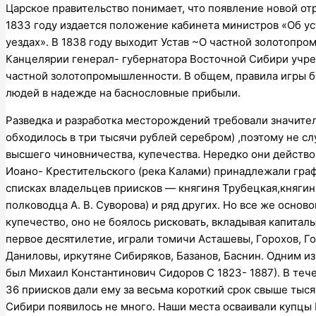
Царское правительство понимает, что появление новой от
1833 году издается положение кабинета министров «Об у
уездах». В 1838 году выходит Устав ~О частной золотопро
Канцелярии генерал- губернатора Восточной Сибири учре
частной золотопромышленности. В общем, правила игры бы
людей в надежде на баснословные прибыли.
Разведка и разработка месторождений требовали значите
обходилось в три тысячи рублей серебром) ,поэтому не с
высшего чиновничества, купечества. Нередко они действо
Иоано- Крестительского (река Калами) принадлежали графи
списках владельцев приисков — княгиня Трубецкая,княгин
полководца А. В. Суворова) и ряд других. Но все же осн
купечество, оно не боялось рисковать, вкладывая капитал
первое десятилетие, играли томичи Асташевы, Горохов, Г
Даниловы, иркутяне Сибиряков, Базанов, Баснин. Одним и
был Михаил Константинович Сидоров С 1823- 1887). В теч
36 приисков дали ему за весьма короткий срок свыше тыс
Сибири появилось не много. Наши места осваивали купцы