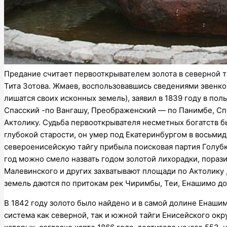
Предание считает первооткрывателем золота в северной т
Тита Зотова. Жмаев, воспользовавшись сведениями эвенко
лишатся своих исконных земель), заявил в 1839 году в пол
Спасский -по Вангашу, Преображенский — по Панимбе, Сп
Актолику. Судьба первооткрывателя несметных богатств б
глубокой старости, он умер под Екатеринбургом в восьмид
североенисейскую тайгу прибыла поисковая партия Голубко
год можно смело назвать годом золотой лихорадки, порази
Малевинского и других захватывают площади по Актолику ,
земель даются по притокам рек Чиримбы, Теи, Енашимо д
В 1842 году золото было найдено и в самой долине Енашим
система как северной, так и южной тайги Енисейского окр