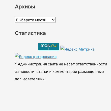
Архивы
А
р
Статистика
х
и
в
ы
* Администрация сайта не несет ответственности
за новости, статьи и комментарии размещенные
пользователями!