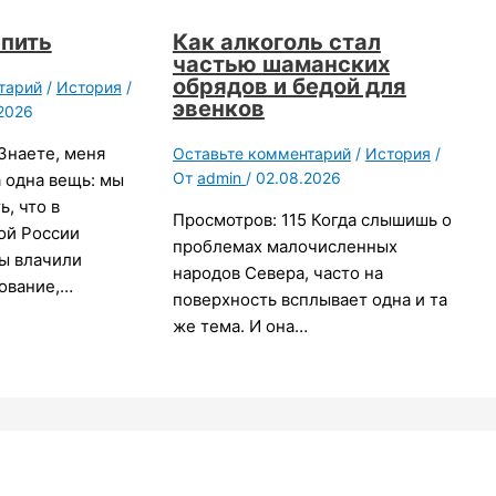
 пить
Как алкоголь стал
частью шаманских
обрядов и бедой для
тарий
/
История
/
эвенков
2026
Знаете, меня
Оставьте комментарий
/
История
/
От
admin
/
02.08.2026
 одна вещь: мы
, что в
Просмотров: 115 Когда слышишь о
ой России
проблемах малочисленных
ы влачили
народов Севера, часто на
ование,…
поверхность всплывает одна и та
же тема. И она…