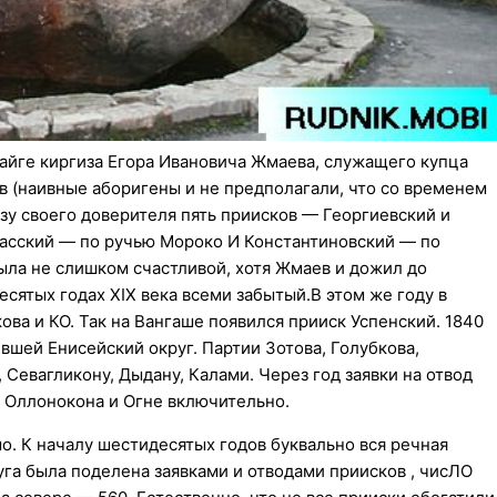
айге киргиза Егора Ивановича Жмаева, служащего купца
в (наивные аборигены и не предполагали, что со временем
ьзу своего доверителя пять приисков — Георгиевский и
асский — по ручью Мороко И Константиновский — по
ыла не слишком счастливой, хотя Жмаев и дожил до
есятых годах XIX века всеми забытый.В этом же году в
ва и КО. Так на Вангаше появился прииск Успенский. 1840
вшей Енисейский округ. Партии Зотова, Голубкова,
 Севагликону, Дыдану, Калами. Через год заявки на отвод
о Оллонокона и Огне включительно.
о. К началу шестидесятых годов буквально вся речная
уга была поделена заявками и отводами приисков , чисЛО