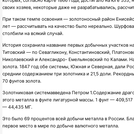
которых, согласно карте 1866 года, достигало на юге 553, 
своих хозяев, некоторые даже не разрабатывались, рассчи
При таком темпе освоения — золотоносный район Енисейск
лет — рассчитывать на качество было нереально. Шурфова
столбили на всякий случай.
История сохранила название первых добычных участков наш
Титовский — по Севагликону, Константиновский, Платонов
Николаевский и Александро- Емельяновский по Калами. Н
золота. 1847 год обе системы, Южная и Северная, дали Ро
среднии содержанием три золотника и 21,5 доли. Рекордны
70 фунтов золота.
Золотниковая системавведена Петром 1.Содержание драг
этого металла в фунте лигатурной массы. 1 фунт — 409,517 
— 44,435 МГ.
Это было 69 процентов всей добычи металла в России. Бла
первое место в мире по добыче валютного металла.