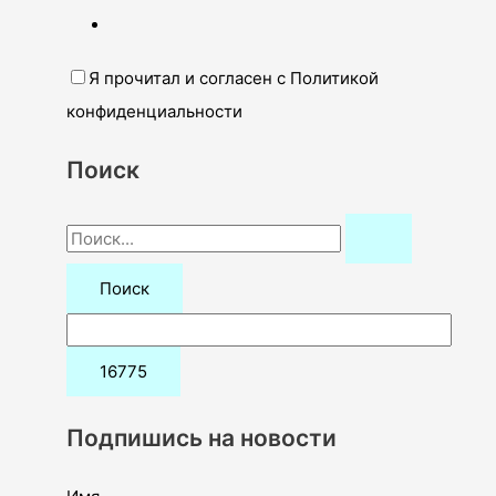
Я прочитал и согласен с Политикой
конфиденциальности
Поиск
П
о
и
с
к
:
Подпишись на новости