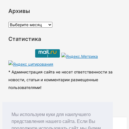
Архивы
А
р
Статистика
х
и
в
ы
* Администрация сайта не несет ответственности за
новости, статьи и комментарии размещенные
пользователями!
Мы используем куки для наилучшего
представления нашего сайта. Если Вы
продолжите использовать сайт, мы будем