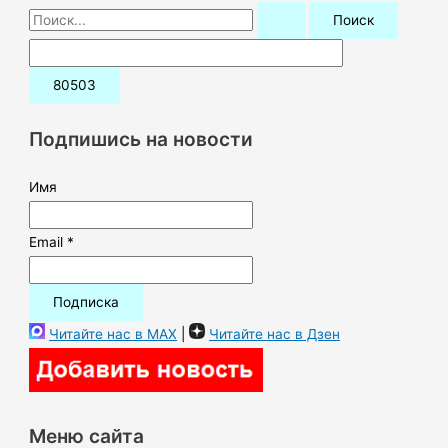
П
о
и
с
к
Подпишись на новости
:
Имя
Email *
Читайте нас в MAX
|
Читайте нас в Дзен
Меню сайта