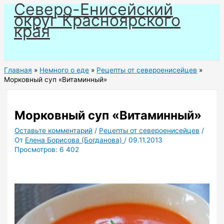
Северо-Енисейский
Перейти
округ Красноярского
к
края
содержимому
Главная
Немного о еде
Рецепты от североенисейцев
Морковный суп «Витаминный»
Морковный суп «Витаминный»
Оставьте комментарий
/
Рецепты от североенисейцев
/
От
Елена Борисова (Богданова)
/
09.11.2013
Просмотров:
6 402