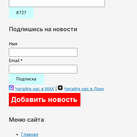
и
с
к
Подпишись на новости
:
Имя
Email *
Читайте нас в MAX
|
Читайте нас в Дзен
Меню сайта
Главная