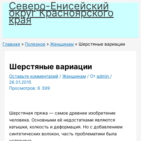
Северо-Енисейский
Перейти
округ Красноярского
к
края
содержимому
Главная
Полезное
Женщинам
Шерстяные вариации
Шерстяные вариации
Оставьте комментарий
/
Женщинам
/ От
admin
/
26.01.2015
Просмотров:
6 399
Шерстяная пряжа — самое древнее изобретение
человека. Основными её недостатками являются
катышки, колкость и деформация. Но с добавлением
синтетических волокон, часть проблематики была
устранена.