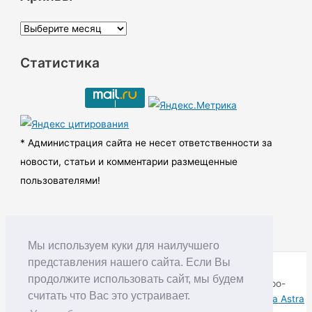
А
р
Статистика
х
и
в
ы
* Администрация сайта не несет ответственности за
новости, статьи и комментарии размещенные
пользователями!
Мы используем куки для наилучшего
представления нашего сайта. Если Вы
продолжите использовать сайт, мы будем
Copyright © RUDNIK.MOBI 28.06.2008 - 2026 | Северо-
считать что Вас это устраивает.
Енисейский округ Красноярского края | Powered by
Тема Astra