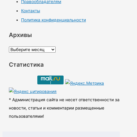
Правообладателям
Контакты
Политика конфиденциальности
Архивы
А
р
Статистика
х
и
в
ы
* Администрация сайта не несет ответственности за
новости, статьи и комментарии размещенные
пользователями!