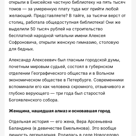
открыли в Енисейске частную библиотеку на пять тысяч
томов — за умеренную плату туда мог прийти любой
желающий. Представляете? В тайге, за тысячи верст от
столиц, работала общедоступная библиотека! Они же
выделили 50 тысяч рублей на строительство
бесплатной народной читальни имени Алексея
Софроновича, открыли женскую гимназию, столовую
для бедных.
Александр Алексеевич был гласным городской думы,
почетным мировым судьей, состоял в губернском
отделении Географического общества и в Вольном
экономическом обществе в Петербурге. Современники
вспоминали его как человека скромного, отзывчивого и
глубоко верующего — три года был старостой
Богоявленского собора.
Женщина, нашедшая алмаз и основавшая город
Отдельная история — его жена, Вера Арсеньевна
Баландина (в девичестве Емельянова). Это вообще
личность легендарная. Родилась в селе Новоселово,