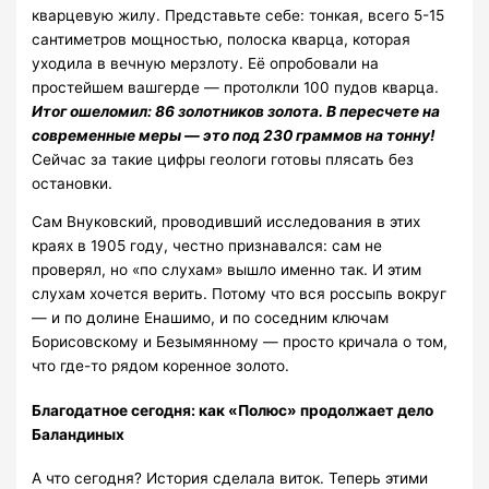
кварцевую жилу. Представьте себе: тонкая, всего 5-15
сантиметров мощностью, полоска кварца, которая
уходила в вечную мерзлоту. Её опробовали на
простейшем вашгерде — протолкли 100 пудов кварца.
Итог ошеломил: 86 золотников золота. В пересчете на
современные меры — это под 230 граммов на тонну!
Сейчас за такие цифры геологи готовы плясать без
остановки.
Сам Внуковский, проводивший исследования в этих
краях в 1905 году, честно признавался: сам не
проверял, но «по слухам» вышло именно так. И этим
слухам хочется верить. Потому что вся россыпь вокруг
— и по долине Енашимо, и по соседним ключам
Борисовскому и Безымянному — просто кричала о том,
что где-то рядом коренное золото.
Благодатное сегодня: как «Полюс» продолжает дело
Баландиных
А что сегодня? История сделала виток. Теперь этими