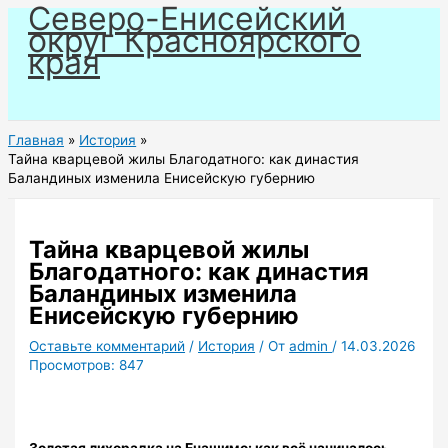
Северо-Енисейский
Перейти
округ Красноярского
к
края
содержимому
Главная
История
Тайна кварцевой жилы Благодатного: как династия
Баландиных изменила Енисейскую губернию
Тайна кварцевой жилы
Благодатного: как династия
Баландиных изменила
Енисейскую губернию
Оставьте комментарий
/
История
/ От
admin
/
14.03.2026
Просмотров:
847