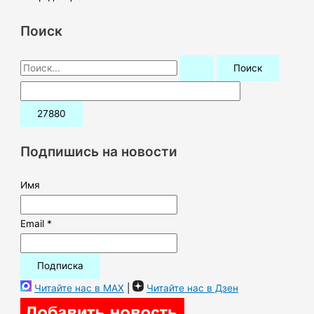
Поиск
П
о
и
с
к
Подпишись на новости
:
Имя
Email *
Читайте нас в MAX
|
Читайте нас в Дзен