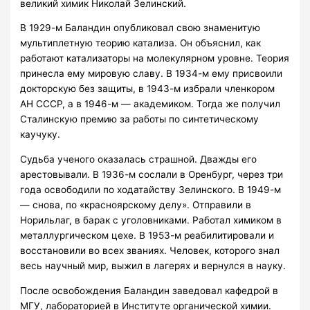
великий химик Николай Зелинский.
В 1929-м Баландин опубликовал свою знаменитую
мультиплетную теорию катализа. Он объяснил, как
работают катализаторы на молекулярном уровне. Теория
принесла ему мировую славу. В 1934-м ему присвоили
докторскую без защиты, в 1943-м избрали членкором
АН СССР, а в 1946-м — академиком. Тогда же получил
Сталинскую премию за работы по синтетическому
каучуку.
Судьба ученого оказалась страшной. Дважды его
арестовывали. В 1936-м сослали в Оренбург, через три
года освободили по ходатайству Зелинского. В 1949-м
— снова, по «красноярскому делу». Отправили в
Норильлаг, в барак с уголовниками. Работал химиком в
металлургическом цехе. В 1953-м реабилитировали и
восстановили во всех званиях. Человек, которого знал
весь научный мир, выжил в лагерях и вернулся в науку.
После освобождения Баландин заведовал кафедрой в
МГУ, лабораторией в Институте органической химии.