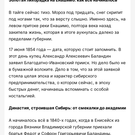
Золотая лихорадка на Енашимо: как всё начиналось
В тайге сейчас тихо. Мороз под тридцать, снег скрипит
под ногами так, что за версту слышно. Именно здесь, на
левом притоке реки Енашимо, полтора века назад
закипела жизнь, которая в итоге аукнулась далеко за
пределами губернии.
17 июня 1854 года — дата, которую стоит запомнить. В
этот день купец Александр Алексеевич Баландин
заявил Благодатно-Ивановский прииск. Но дело было не
в бумажной волоките. Дело в том, что за этой заявкой
стояла целая эпоха и характер сибирского
предпринимательства, о котором сейчас, в эпоху
быстрых денег, начинаешь вспоминать с особой
ностальгией.
Династия, строившая Сибирь: от смекалки до академии
А начиналось всё в 1840-х годах, когда в Енисейск из
города Вязники Владимирской губернии приехали
братья Федот и Софрон Григорьевичи Баландины.